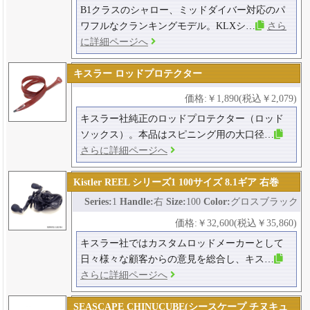
B1クラスのシャロー、ミッドダイバー対応のパ
ワフルなクランキングモデル。KLXシ…
さら
に詳細ページへ
キスラー ロッドプロテクター
価格:￥1,890(税込￥2,079)
キスラー社純正のロッドプロテクター（ロッド
ソックス）。本品はスピニング用の大口径…
さらに詳細ページへ
Kistler REEL シリーズ1 100サイズ 8.1ギア 右巻
Series:
1
Handle:
右
Size:
100
Color:
グロスブラック
価格:￥32,600(税込￥35,860)
キスラー社ではカスタムロッドメーカーとして
日々様々な顧客からの意見を総合し、キス…
さらに詳細ページへ
SEASCAPE CHINUCUBE(シースケープ チヌキュ