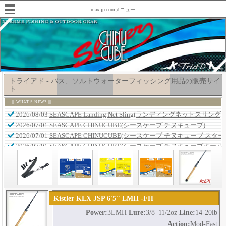
max-jp.comメニュー
トライアド - バス、ソルトウォーターフィッシング用品の販売サイ
ト
||| WHAT'S NEW? |||
Kistler KLX JSP 6'5'' LMH -FH
Power:
3LMH
Lure:
3/8–11/2oz
Line:
14-20lb
Action:
Mod-Fast