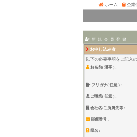
ホーム
企業
新 規 会 員 登 録
お申し込み者
以下の必要事項をご記入
お名前( 漢字 ) :
フリガナ( 任意 ) :
ご職業( 任意 ) :
会社名/ご所属先等 :
郵便番号 :
県名 :