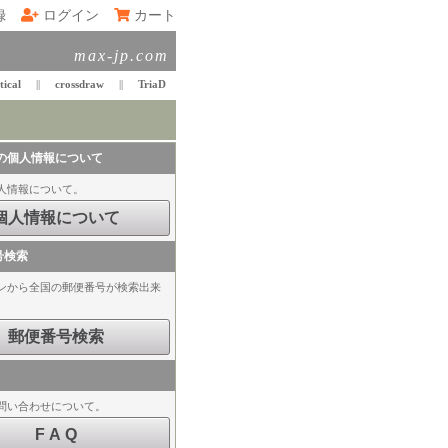
録
ログイン
カート
max-jp.com
tical
||
crossdraw
||
TriaD
の個人情報について
人情報について。
号検索
ンから全国の郵便番号が検索出来
問い合わせについて。