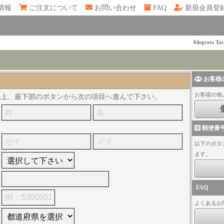
情報
ご注文について
お問い合わせ
FAQ
新規会員登
4degrees Tac
お客様
お客様の個
の上、最下部のボタンから次の項目へ進んで下さい。
郵便番
以下のボタ
ます。
FAQ
よくあるお