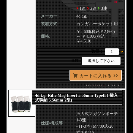
1連
2連
3連
メーカー:
4d.t.g.
装着方式:
カンガルーポケット用
￥2,600(税込￥2,860)
価格:
～ ￥4,100(税込
￥4,510)
数量：
連数:
カートに入れる
4d.t.g. Rifle Mag Insert 5.56mm TypeII ( 挿入
式弾納 5.56mm 2型)
挿入式マガジンポーチ
1-3連
仕様/構成等
- (1-3本) M4/89式/20
式/HK416