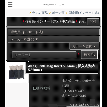
max-jp.comメニュー
全ての商品
ポーチ類
弾倉用(インサート式)
弾倉用(インサート式):
7件
の商品
表示:
検索
4d.t.g. Rifle Mag Insert 5.56mm ( 挿入式弾納
5.56mm )
挿入式マガジンポーチ
1-3連
仕様/構成等
- (1-3本) M4/89
式/PMAG/HK416
...さらに詳細ページへ