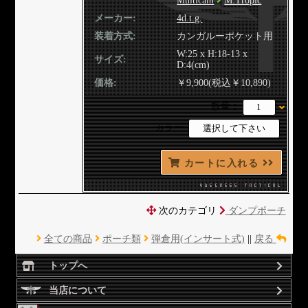
Multicam
M.Tropic
メーカー:
4d.t.g.
装着方式:
カンガルーポケット用
W:25 x H:18-13 x
サイズ:
D:4(cm)
価格:
￥9,900(税込￥10,890)
数量：
カラー:
カートに入れる
次のカテゴリ
ダンプポーチ
全ての商品
ポーチ類
弾倉用(インサート式)
||
戻る
トップへ
当店について