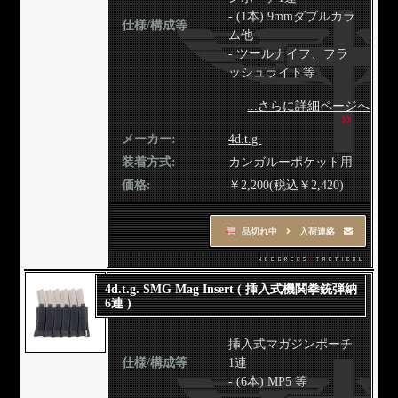
- (1本) 9mmダブルカラ
仕様/構成等
ム他
- ツールナイフ、フラ
ッシュライト等
...さらに詳細ページへ
メーカー:
4d.t.g.
装着方式:
カンガルーポケット用
価格:
￥2,200(税込￥2,420)
品切れ中
入荷連絡
4d.t.g. SMG Mag Insert ( 挿入式機関拳銃弾納
6連 )
挿入式マガジンポーチ
仕様/構成等
1連
- (6本) MP5 等