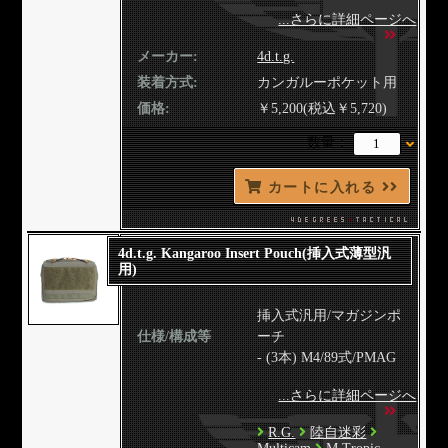
...さらに詳細ページへ
メーカー:
4d.t.g.
装着方式:
カンガルーポケット用
価格:
￥5,200(税込￥5,720)
数量：
カートに入れる
4d.t.g. Kangaroo Insert Pouch(挿入式薄型汎
用)
挿入式汎用/マガジンポ
仕様/構成等
ーチ
- (3本) M4/89式/PMAG
...さらに詳細ページへ
R.G.
陸自迷彩