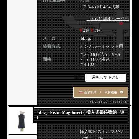
仕様/構成等
2-3連
- (2-3本) M14/64式等
...さらに詳細ページへ
2連
3連
メーカー:
4d.t.g.
装着方式:
カンガルーポケット用
￥2,700(税込￥2,970)
価格:
～ ￥3,800(税込
￥4,180)
連数:
品切れ中
入荷連絡
4d.t.g. Pistol Mag Insert ( 挿入式拳銃弾納 1連
)
挿入式ピストルマガジ
ンポーチ1連