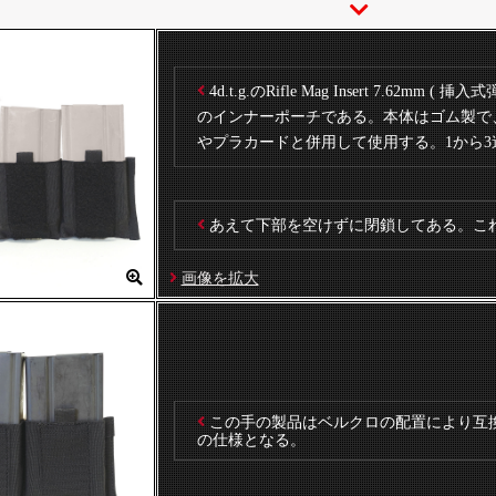
4d.t.g.のRifle Mag Insert 7.62mm 
のインナーポーチである。本体はゴム製で
やプラカードと併用して使用する。1から3
あえて下部を空けずに閉鎖してある。こ
画像を拡大
この手の製品はベルクロの配置により互換性
の仕様となる。