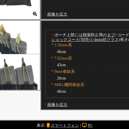
画像を拡大
ポーチ上部には脱落防止用の
タブ
+コー
ショックコード(別売り/4mm径クラス)
長さ
* 5.56mm系
46cm
* 7.62mm系
43cm
* 9mm拳銃系
26cm
* SMG/機関拳銃系
46cm
画像を拡大
表示:
スマートフォン
|
PC