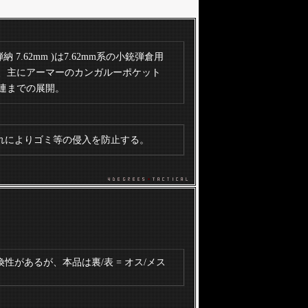
( 挿入式弾納 7.62mm )は7.62mm系の小銃弾倉用
、主にアーマーのカンガルーポケット
連までの展開。
れによりゴミ等の侵入を防止する。
があるが、本品は裏/表 = オス/メス