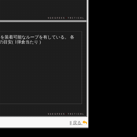
ドを装着可能なループを有している。 各
の目安( 1弾倉当たり )
||
戻る