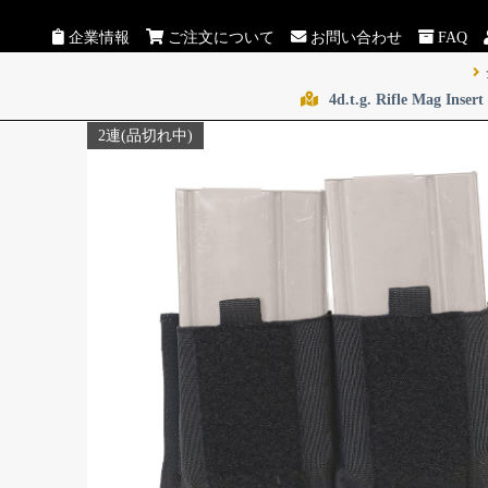
企業情報
ご注文について
お問い合わせ
FAQ
4d.t.g. Rifle Mag In
2連(品切れ中)