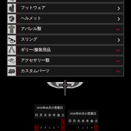
フットウェア
ヘルメット
アパレル類
スリング
ギリー/擬装用品
アクセサリー類
カスタムパーツ
2026
年
08
月の営業日
2026
年
09
月の営業日
日
月
火
水
木
金
土
日
月
火
水
木
金
土
1
2
3
4
5
6
7
8
1
2
3
4
5