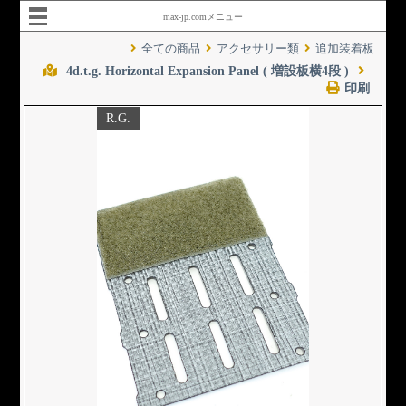
max-jp.comメニュー
全ての商品
アクセサリー類
追加装着板
4d.t.g. Horizontal Expansion Panel ( 増設板横4段 )
印刷
R.G.